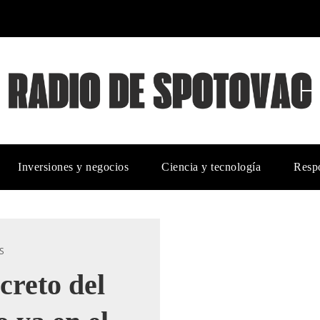
Inversiones y negocios
Ciencia y tecnología
Respo
S
creto del