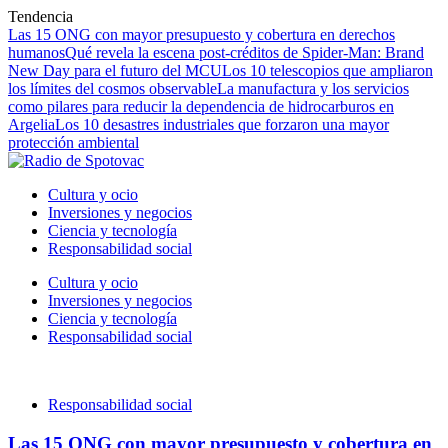
Tendencia
Las 15 ONG con mayor presupuesto y cobertura en derechos
humanos
Qué revela la escena post-créditos de Spider-Man: Brand
New Day para el futuro del MCU
Los 10 telescopios que ampliaron
los límites del cosmos observable
La manufactura y los servicios
como pilares para reducir la dependencia de hidrocarburos en
Argelia
Los 10 desastres industriales que forzaron una mayor
protección ambiental
Cultura y ocio
Inversiones y negocios
Ciencia y tecnología
Responsabilidad social
Cultura y ocio
Inversiones y negocios
Ciencia y tecnología
Responsabilidad social
Responsabilidad social
Las 15 ONG con mayor presupuesto y cobertura en