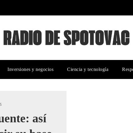
Inversiones y negocios
Ciencia y tecnología
Respo
S
uente: así