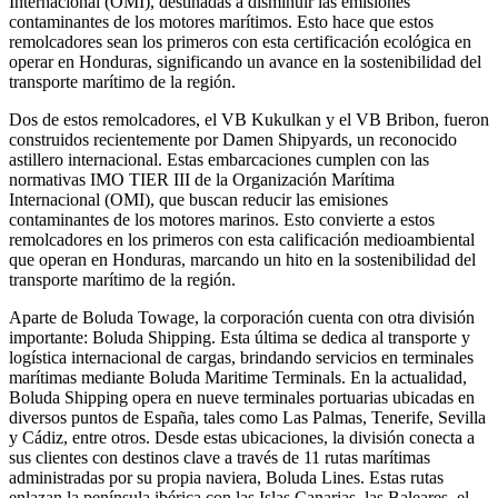
Internacional (OMI), destinadas a disminuir las emisiones
contaminantes de los motores marítimos. Esto hace que estos
remolcadores sean los primeros con esta certificación ecológica en
operar en Honduras, significando un avance en la sostenibilidad del
transporte marítimo de la región.
Dos de estos remolcadores, el VB Kukulkan y el VB Bribon, fueron
construidos recientemente por Damen Shipyards, un reconocido
astillero internacional. Estas embarcaciones cumplen con las
normativas IMO TIER III de la Organización Marítima
Internacional (OMI), que buscan reducir las emisiones
contaminantes de los motores marinos. Esto convierte a estos
remolcadores en los primeros con esta calificación medioambiental
que operan en Honduras, marcando un hito en la sostenibilidad del
transporte marítimo de la región.
Aparte de Boluda Towage, la corporación cuenta con otra división
importante: Boluda Shipping. Esta última se dedica al transporte y
logística internacional de cargas, brindando servicios en terminales
marítimas mediante Boluda Maritime Terminals. En la actualidad,
Boluda Shipping opera en nueve terminales portuarias ubicadas en
diversos puntos de España, tales como Las Palmas, Tenerife, Sevilla
y Cádiz, entre otros. Desde estas ubicaciones, la división conecta a
sus clientes con destinos clave a través de 11 rutas marítimas
administradas por su propia naviera, Boluda Lines. Estas rutas
enlazan la península ibérica con las Islas Canarias, las Baleares, el