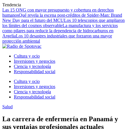
Tendencia
Las 15 ONG con mayor presupuesto y cobertura en derechos
humanos
Qué revela la escena post-créditos de Spider-Man: Brand
New Day para el futuro del MCU
Los 10 telescopios que ampliaron
los límites del cosmos observable
La manufactura y los servicios
como pilares para reducir la dependencia de hidrocarburos en
Argelia
Los 10 desastres industriales que forzaron una mayor
protección ambiental
Cultura y ocio
Inversiones y negocios
Ciencia y tecnología
Responsabilidad social
Cultura y ocio
Inversiones y negocios
Ciencia y tecnología
Responsabilidad social
Salud
La carrera de enfermería en Panamá y
sus ventajas profesionales actuales