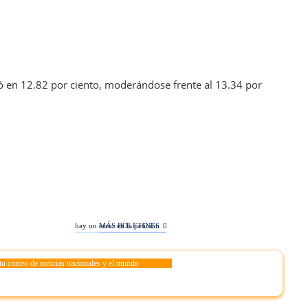
có en 12.82 por ciento, moderándose frente al 13.34 por
hay un error en la petición
MÁS BOLETINES
tu correo de noticias nacionales y el mundo