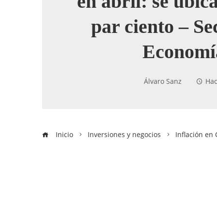
en abril: se ubic
par ciento – Se
Economí
Álvaro Sanz
Hac
Inicio
Inversiones y negocios
Inflación en