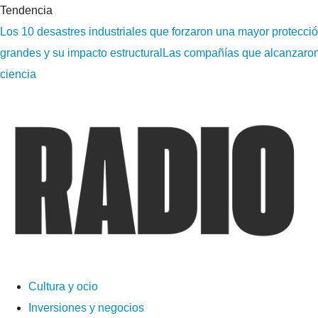
Tendencia
Los 10 desastres industriales que forzaron una mayor protecci
grandes y su impacto estructural
Las compañías que alcanzaron l
ciencia
Cultura y ocio
Inversiones y negocios