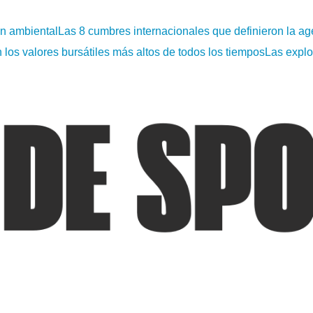
ón ambiental
Las 8 cumbres internacionales que definieron la ag
os valores bursátiles más altos de todos los tiempos
Las explo