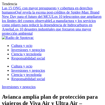
Tendencia
Las 15 ONG con mayor presupuesto y cobertura en derechos
humanos
Qué revela la escena post-créditos de Spider-Man: Brand
New Day para el futuro del MCU
Los 10 telescopios que ampliaron
los límites del cosmos observable
La manufactura y los servicios
como pilares para reducir la dependencia de hidrocarburos en
Argelia
Los 10 desastres industriales que forzaron una mayor
protección ambiental
Cultura y ocio
Inversiones y negocios
Ciencia y tecnología
Responsabilidad social
Cultura y ocio
Inversiones y negocios
Ciencia y tecnología
Responsabilidad social
Inversiones y negocios
Avianca amplía plan de protección para
viajeros de Viva Air y Ultra Air –